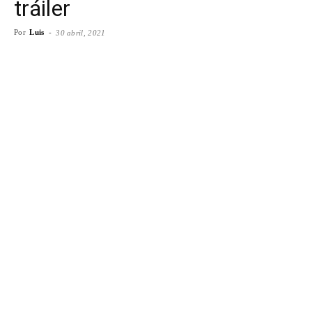
tráiler
Por
Luis
-
30 abril, 2021
Facebook
X
WhatsApp
Emai