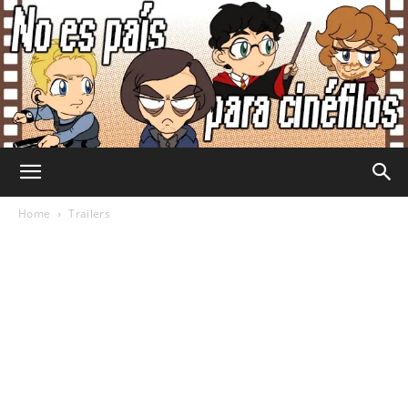
No
Home
Trailers
Es
País