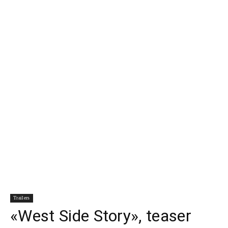
Para
Cinéfilos
Trailers
«West Side Story», teaser